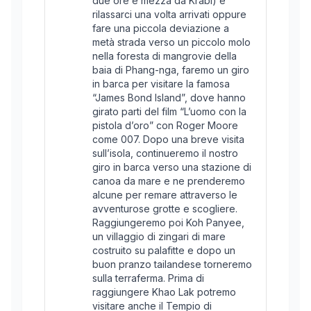
due ore e mezza da Krabi) e
rilassarci una volta arrivati oppure
fare una piccola deviazione a
metà strada verso un piccolo molo
nella foresta di mangrovie della
baia di Phang-nga, faremo un giro
in barca per visitare la famosa
“James Bond Island”, dove hanno
girato parti del film “L’uomo con la
pistola d’oro” con Roger Moore
come 007. Dopo una breve visita
sull’isola, continueremo il nostro
giro in barca verso una stazione di
canoa da mare e ne prenderemo
alcune per remare attraverso le
avventurose grotte e scogliere.
Raggiungeremo poi Koh Panyee,
un villaggio di zingari di mare
costruito su palafitte e dopo un
buon pranzo tailandese torneremo
sulla terraferma. Prima di
raggiungere Khao Lak potremo
visitare anche il Tempio di