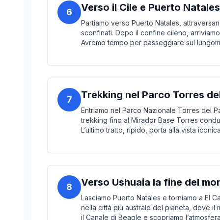
Verso il Cile e Puerto Natales
6
Partiamo verso Puerto Natales, attraversa
sconfinati. Dopo il confine cileno, arriviamo
Avremo tempo per passeggiare sul lungomar
Trekking nel Parco Torres de
7
Entriamo nel Parco Nazionale Torres del Pai
trekking fino al Mirador Base Torres conduc
L’ultimo tratto, ripido, porta alla vista iconic
Verso Ushuaia la fine del m
8
Lasciamo Puerto Natales e torniamo a El Ca
nella città più australe del pianeta, dove 
il Canale di Beagle e scopriamo l’atmosfera