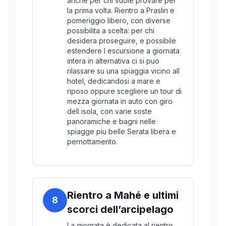
anche per chi vuole provare per
la prima volta. Rientro a Praslin e
pomeriggio libero, con diverse
possibilita a scelta: per chi
desidera proseguire, e possibile
estendere l escursione a giornata
intera in alternativa ci si puo
rilassare su una spiaggia vicino all
hotel, dedicandosi a mare e
riposo oppure scegliere un tour di
mezza giornata in auto con giro
dell isola, con varie soste
panoramiche e bagni nelle
spiagge piu belle Serata libera e
pernottamento.
Rientro a Mahé e ultimi
8
scorci dell’arcipelago
La giornata è dedicata al rientro